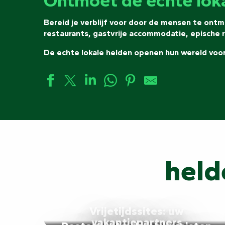
Ontmoet de echte loka
llers
Bereid je verblijf voor door de mensen te ont
restaurants, gastvrije accommodatie, epische 
De echte lokale helden openen hun wereld voor
held
Vrijetijdssites: uw
vakantiepartners