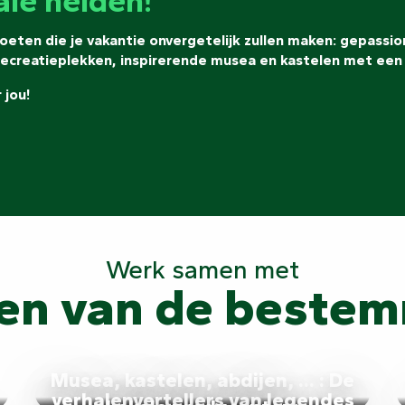
le helden!
moeten die je vakantie onvergetelijk zullen maken: gepas
recreatieplekken, inspirerende musea en kastelen met een r
 jou!
Werk samen met
en van de beste
Musea, kastelen, abdijen, ... : De
verhalenvertellers van legendes