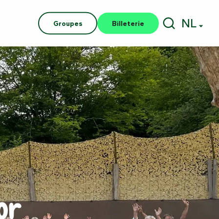
NL
Groupes
Billeterie
Zoek op
or