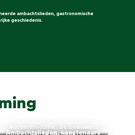
sioneerde ambachtslieden, gastronomische
ijke geschiedenis.
mming
Accommodatie: de bewakers
Ambachtslieden, kunstenaars
van je nachten