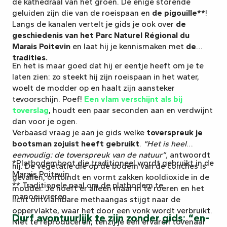
de kathedraal van het groen. De enige storende
geluiden zijn die van de roeispaan en
de pigouille**
!
Langs de kanalen vertelt je gids je ook over
de
geschiedenis van het Parc Naturel Régional du
Marais Poitevin
en laat hij je kennismaken met
de
tradities.
En het is maar goed dat hij er eentje heeft om je te
laten zien: zo steekt hij zijn roeispaan in het water,
woelt de modder op en haalt zijn aansteker
tevoorschijn. Poef!
Een vlam verschijnt als bij
toverslag
, houdt een paar seconden aan en verdwijnt
dan voor je ogen.
Verbaasd vraag je aan je gids welke
toverspreuk je
bootsman zojuist heeft gebruikt
.
“Het is heel
eenvoudig: de toverspreuk van de natuur”,
antwoordt
*Platbodemboot die traditioneel wordt gebruikt in de
hij. De vegetatie die op de bodem van de conches is
Marais Poitevin.
gevallen, ontbindt en vormt zakken kooldioxide in de
** Traditionele paal om de platbodem te
modder. Je hoeft er alleen maar in te roeren en het
manoeuvreren.
licht ontvlambare methaangas stijgt naar de
oppervlakte, waar het door een vonk wordt verbruikt.
Durf avontuurlijk te zijn zonder gids: “en-
Niet te reproduceren, tenzij je een ervaren tovenaar