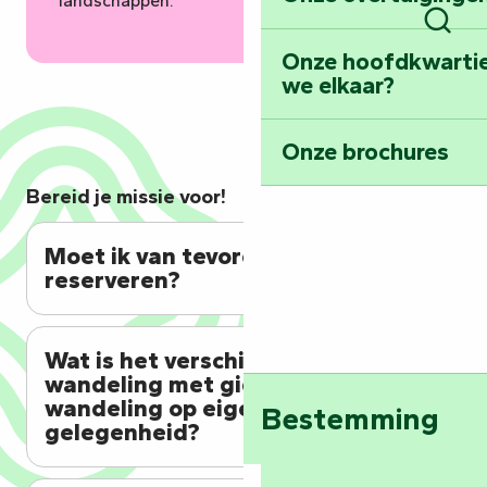
landschappen.
Zoek
Onze hoofdkwarti
we elkaar?
Onze brochures
Bereid je missie voor!
Moet ik van tevoren
reserveren?
Wat is het verschil tussen een
wandeling met gids en een
wandeling op eigen
Bestemming
gelegenheid?