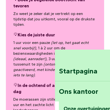
tevoren
Zo weet je zeker dat je vertrekt op een
tijdstip dat jou uitkomt, vooral op de drukste
tijden.
Kies de juiste duur
1 uur voor een pauze
(let op, het gaat echt
snel voorbij!),
1 à 2 uur om de
bezienswaardigheden in je op te nemen
(ideaal, aanrader!)
, 3 uur om er even helemaal
tussenuit te zijn
(ontsnappingsmodus
Startpagina
geactiveerd, met kinderen is het misschien
iets te lang)
.
In de ochtend of aan het eind van de
Ons kantoor
dag
De moerassen zijn stiller dan tussen 11 en 17
uur en het zachte licht sublimeert de
Onze overtuigingen