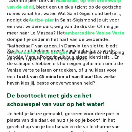
favoriete pier! Die van
Maillezais, op een steenworp
van de abdij
, biedt een uniek uitzicht op de gotische
ruïnes vanaf het water. Wat Saint-Sigismond betreft,
nodigt de
Autize-pier
in Saint-Sigismond je uit voor
een wat wildere duik, weg van de drukte. Of neig je
meer naar Le Mazeau? Het
embarcadère Venise Verte
dompelt je onder in het hart van de beroemde
“kathedraal” van groen. In Damvix ten slotte, biedt
Zoals u ziet hebben deze 5 aanlegplaatsen van de
de
Grenouille Bleue steiger
een heerlijke ontsnapping
Vendée Marais Poitevin elk hun eigen identiteit… En
aan een typisch Marais Poitevin dorp.
de schippers hebben elk hun eigen geheimen om u de
Venise verte te laten ontdekken, of u nu kiest voor
een
tocht van 45 minuten of van 3 uur
! Dus welke
haven kies jij, beste onoverwonnen held?
De boottocht met gids en het
schouwspel van vuur op het water!
Je hebt je keuze gemaakt, gekozen voor deze pier in
plaats van die daar, en nu zit je op
je boot*
, in het
gezelschap van je bootsman en de stille charme van