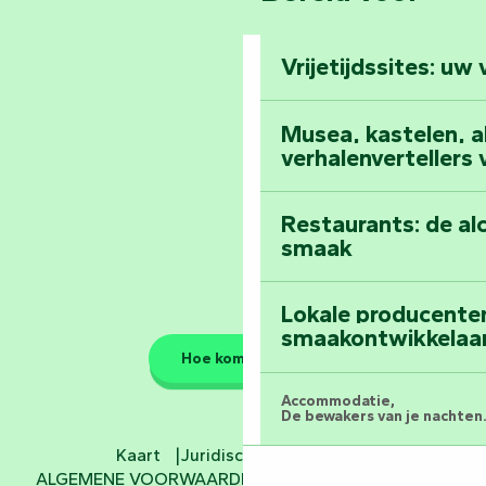
Klim naar de top 
Vendée
Vrijetijdssites: uw
Al het dagboek
Musea, kastelen, abd
verhalenvertellers
Restaurants: de al
smaak
Lokale producente
smaakontwikkelaa
Hoe kom ik daar?
Accommodatie,
De bewakers van je nachten.
Kaart
Juridische informatie
Hotels
ALGEMENE VOORWAARDEN
Cookie-instellingen