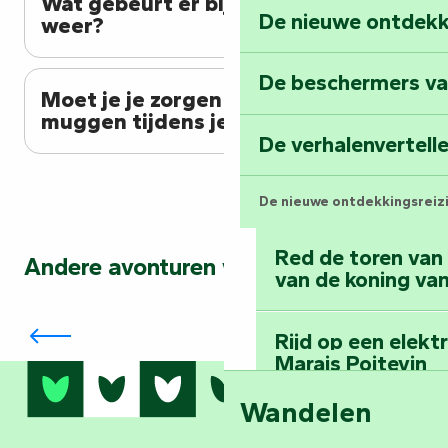
Wat gebeurt er bij slecht
De nieuwe ontdekk
weer?
De beschermers va
Moet je je zorgen maken over
muggen tijdens je wandeling?
De verhalenvertell
De nieuwe ontdekkingsreiz
Red de toren van
Andere avonturen wachten op je…
van de koning van
Fiets door de Marais Poitevin met een
gepassioneerde gids
Rijd op een elekt
Marais Poitevin
Wandelen
Bedwing de mount
bos van Mervent