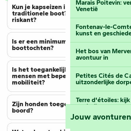
Marais Poitevin: v
Kun je kapseizen in een
Venetië
traditionele boot? Is het
riskant?
Fontenay-le-Comte:
kunst en geschiede
Is er een minimumleeftijd voor
boottochten?
Het bos van Merve
avontuur in
Is het toegankelijk voor
Petites Cités de C
mensen met beperkte
uitzonderlijke dorp
mobiliteit?
Terre d'étoiles: ki
Zijn honden toegestaan aan
oneindige
boord?
Jouw avonture