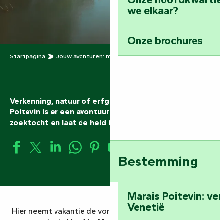
we elkaar?
Onze brochures
Startpagina
Jouw avonturen: maak de held in jezelf wakker
Verkenning, natuur of erfgoed: in de Vendée Marais
Poitevin is er een avontuur voor iedereen. Kies je
zoektocht en laat de held in je ontwaken.
Bestemming
Marais Poitevin: v
Venetië
Hier neemt vakantie de vorm aan van een echt