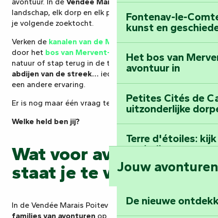
avontuur. In de
Vendée Marais Poitevin
kan elk
landschap, elk dorp en elk pad het decor worden van
Fontenay-le-Comte:
je volgende zoektocht.
kunst en geschiede
Verken de
kanalen van de Marais Poitevin
, wandel
door het
bos van Mervent-Vouvant
, observeer de
Het bos van Merve
natuur of stap terug in de tijd door de
dorpen en
avontuur in
abdijen van de streek…
iedereen kan genieten van
een andere ervaring.
Petites Cités de C
Er is nog maar één vraag te beantwoorden:
uitzonderlijke dorp
Welke held ben jij?
Terre d'étoiles: ki
Wat voor avontuur
oneindige
Jouw avonture
staat je te wachten?
De nieuwe ontdekk
In de Vendée Marais Poitevin wachten
drie grote
families van avonturen
op je:
Nieuwe