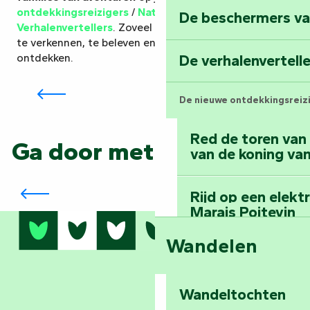
ontdekkingsreizigers
/
Natuurbeschermers
/
De beschermers va
De verhalenvertellers
Verhalenvertellers
. Zoveel manieren om het gebied
te verkennen, te beleven en zijn rijkdommen te
Voor liefhebbers van oude stenen, legendes en
De verhalenvertell
ontdekken.
verhalen uit het verleden. Karaktervolle dorpen,
abdijen en historische steden openen hun deuren
voor je.
De nieuwe ontdekkingsreiz
Red de toren van
Ga door met verkennen...
van de koning van
De bestemming waar jij de held bent
Rijd op een elekt
Marais Poitevin
Wandelen
Bedwing de mount
bos van Mervent
Wandeltochten