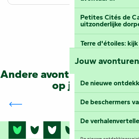
Petites Cités de C
uitzonderlijke dorp
Terre d'étoiles: ki
oneindige
Jouw avonture
Andere avonturen wachten
op je...
De nieuwe ontdekk
Vind inspiratie in het hart van de
geschiedenis: de niet te missen Abdij
van Nieul-sur-l’Autise
De beschermers va
De verhalenvertell
De nieuwe ontdekkingsreiz