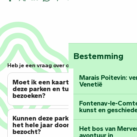
Parc du Château de la Baugisière
Jardin d'inspiration médiévale
Le Jardin des cadrans solaires
Parc Baron
Jardins des maisons natales De Lattre et Clemenceau
Parc du Château de Terre-Neuve
Bestemming
Parc du Château de L'Hermenault
Parc du Château de la Rivière
Heb je een vraag over onze parken en tuinen?
Marais Poitevin: v
Moet ik een kaartje kopen om
Venetië
deze parken en tuinen te
bezoeken?
Fontenay-le-Comte:
kunst en geschiede
Kunnen deze parken en tuinen
het hele jaar door worden
Het bos van Merve
bezocht?
avontuur in