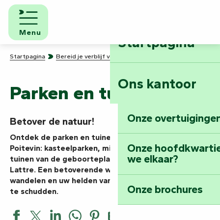
Aller
au
contenu
Menu
Startpagina
principal
Startpagina
Bereid je verblijf voor
Parken en tuinen
Ons kantoor
Parken en tuinen
Onze overtuigingen
Betover de natuur!
Ontdek de parken en tuinen van de Vendée Marais
Onze hoofdkwarti
Poitevin: kasteelparken, middeleeuwse tuinen of de
we elkaar?
tuinen van de geboorteplaatsen Clemenceau-De
Lattre. Een betoverende wereld om in te ademen, te
wandelen en uw helden van het buitenleven wakker
Onze brochures
te schudden.