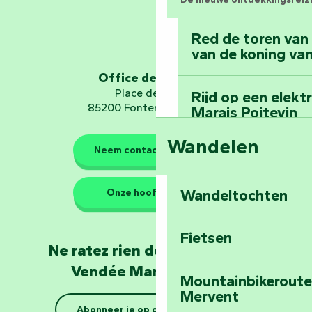
Red de toren van
van de koning van
Office de tourisme
Place de Verdun
Rijd op een elekt
85200 Fontenay-le-Comte
Marais Poitevin
Wandelen
Neem contact met ons op
Bedwing de mount
bos van Mervent
Wandeltochten
Onze hoofdkantoren
Ga op ruimtereis 
Fietsen
Ne ratez rien de l'actualité en
Vendée Marais Poitevin
Mountainbikeroutes
Mervent
De beschermers van de nat
Abonneer je op onze nieuwsbrief