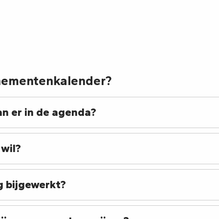
e Gianni Joseph
Gianni JOSEPH
ustations commentées des Vins en accords
enementenkalender?
n er in de agenda?
 wil?
 bijgewerkt?