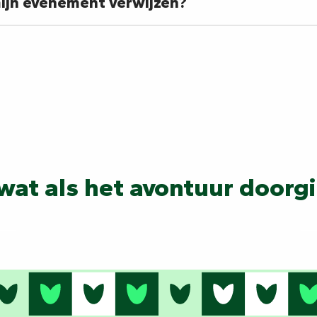
mijn evenement verwijzen?
wat als het avontuur doorg
Schildersdorp Vouv