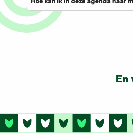
Hoe kan ik in deze agenda naar 
llers
En 