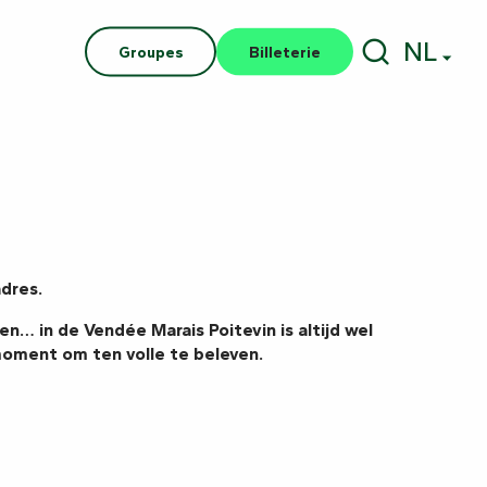
NL
Groupes
Billeterie
Zoek op
adres.
n… in de Vendée Marais Poitevin is altijd wel
moment om ten volle te beleven.