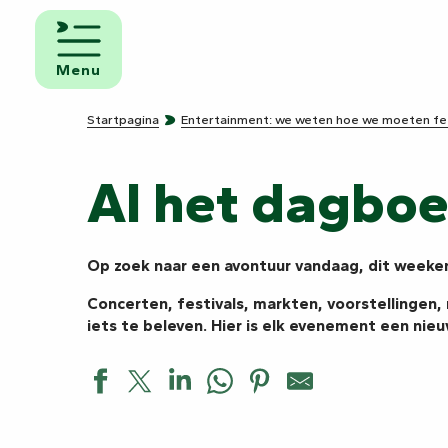
Aller
au
n
Logies en
contenu
ontbijt
Menu
principal
Campings
Startpagina
Entertainment: we weten hoe we moeten fe
e
Campers
Al het dagbo
Op zoek naar een avontuur vandaag, dit weekend 
Concerten, festivals, markten, voorstellingen,
iets te beleven. Hier is elk evenement een nie
Stage de pêche aux leurres en float-tube