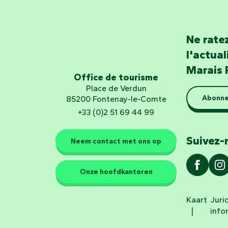
Ne ratez
l'actua
Marais 
Office de tourisme
Place de Verdun
Abonne
85200 Fontenay-le-Comte
+33 (0)2 51 69 44 99
Suivez-
Neem contact met ons op
Onze hoofdkantoren
Kaart
Juri
info