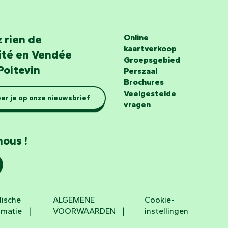
 rien de
Online
kaartverkoop
lité en Vendée
Groepsgebied
Poitevin
Perszaal
Brochures
Veelgestelde
er je op onze nieuwsbrief
vragen
nous !
dische
ALGEMENE
Cookie-
rmatie
VOORWAARDEN
instellingen