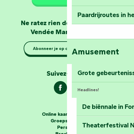
mee naar huis: Le
Paardrijroutes in 
Word dierenverzor
Ne ratez rien de l'actualité en
Mervent
Vendée Marais Poitevin
Rustig aan: boott
Abonneer je op onze nieuwsbrief
Amusement
Marais Poitevin
Verken Mill Hill
Grote gebeurtenis
Suivez-nous !
Headlines!
De biënnale in F
De verhalenvertellers
Online kaartverkoop
Groepsgebied
Theaterfestival
Ontrafel de myst
Perszaal
Middeleeuwen in 
Brochures