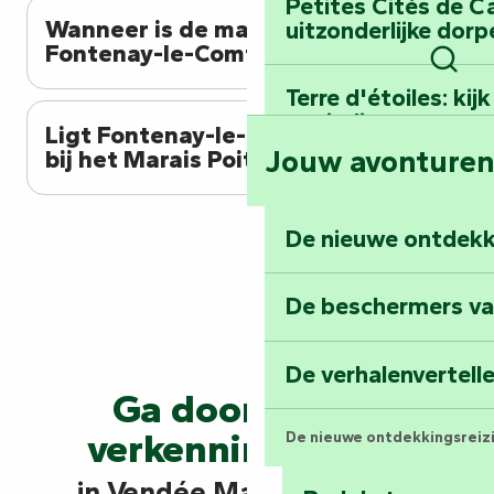
Petites Cités de C
Wanneer is de markt van
uitzonderlijke dorp
Fontenay-le-Comte?
Zoek
Terre d'étoiles: ki
oneindige
Ligt Fontenay-le-Comte dicht
Jouw avonture
bij het Marais Poitevin?
De nieuwe ontdekk
De beschermers va
De verhalenvertell
Ga door met je
verkenningstocht
De nieuwe ontdekkingsreiz
in Vendée Marais Poitevin