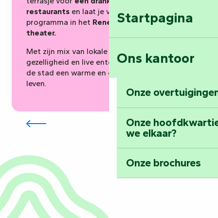
terrasje voor
een drankje
, ontdek
de
restaurants
en laat je verrassen door het
Startpagina
programma in het
René Cassin – La Gare
theater.
Met zijn mix van lokale producten,
Ons kantoor
gezelligheid en live entertainment cultiveert
de stad een warme en eenvoudige manier van
leven.
Onze overtuigingen
Marché de Fontenay
Onze hoofdkwarti
we elkaar?
Onze brochures