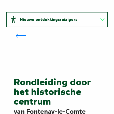
Nieuwe ontdekkingsreizigers
Ontdek onze beschermde
natuurgebieden
Beschermers van de natuur
Nieuwe
Beschermers
Verhalenvertellers
ontdekkingsreizigers
van
Verhalenvertellers
de
natuur
Rondleiding door
het historische
centrum
van Fontenay-le-Comte