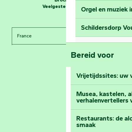
Veelgestelde vragen
Orgel en muziek 
Reis terug in de t
Schildersdorp Vo
Bekijk de bezien
France
Abdij van Maillez
Bereid voor
Pays de la Loire
Klim naar de top 
Vendée
Vrijetijdssites: uw
Al het dagboek
Musea, kastelen, abd
verhalenvertellers
Restaurants: de al
smaak