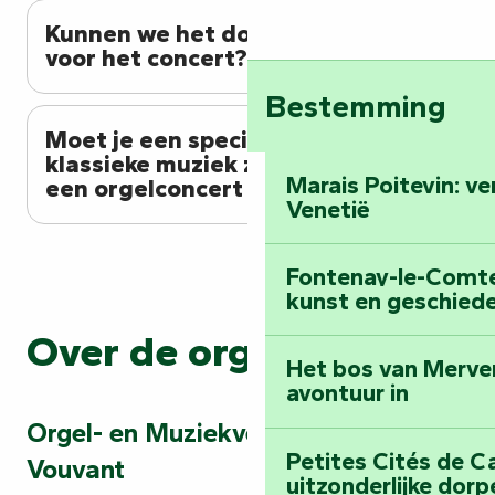
Kunnen we het dorp bezoeken
voor het concert?
Bestemming
Moet je een specialist in
klassieke muziek zijn om van
Marais Poitevin: v
een orgelconcert te genieten?
Venetië
Fontenay-le-Comte:
kunst en geschiede
Over de organisator
Het bos van Merve
avontuur in
Orgel- en Muziekvereniging van
Petites Cités de C
Vouvant
uitzonderlijke dorp