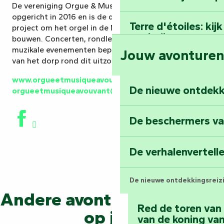
De vereniging Orgue & Musique à Vouvant werd
opgericht in 2016 en is de drijvende kracht achter het
Terre d'étoiles: ki
project om het orgel in de Notre-Dame kerk te
oneindige
bouwen. Concerten, rondleidingen, lezingen en
muzikale evenementen bepalen nu het culturele leven
Jouw avonture
van het dorp rond dit uitzonderlijke instrument.
www.orgueetmusiqueavouvant.com
–
De nieuwe ontdekk
orgueetmusiqueavouvant@orange.fr
De beschermers va
De verhalenvertell
De nieuwe ontdekkingsreiz
Andere avonturen wachten
Red de toren van
op je...
van de koning van