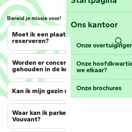
Bereid je missie voor!
Ons kantoor
Moet ik een plaats
reserveren?
Onze overtuigingen
Zoek
Worden er concerten
Onze hoofdkwarti
gehouden in de kerk?
we elkaar?
Onze brochures
Kan ik mijn gezin meenemen?
Waar kan ik parkeren in
Vouvant?