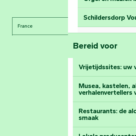
Reis terug in de t
Schildersdorp Vo
Bekijk de bezien
France
Abdij van Maillez
Bereid voor
Pays de la Loire
Klim naar de top 
Vendée
Vrijetijdssites: uw
Al het dagboek
Musea, kastelen, abd
verhalenvertellers
Restaurants: de al
smaak