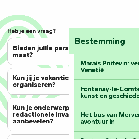
Heb je een vraag?
Bestemming
Bieden jullie persreizen op
maat?
Marais Poitevin: v
Venetië
Kun jij je vakantie van A tot Z
organiseren?
Fontenay-le-Comte:
kunst en geschiede
Kun je onderwerpen of
redactionele invalshoeken
Het bos van Merve
aanbevelen?
avontuur in