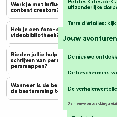
Petites Cités de C
Werk je met influencers en
uitzonderlijke dorp
content creators?
Terre d'étoiles: ki
oneindige
Heb je een foto- of
videobibliotheek?
Jouw avonture
Bieden jullie hulp bij het
De nieuwe ontdekk
schrijven van persberichten of
persmappen?
De beschermers va
Wanneer is de beste tijd om
De verhalenvertell
de bestemming te ontdekken?
De nieuwe ontdekkingsreiz