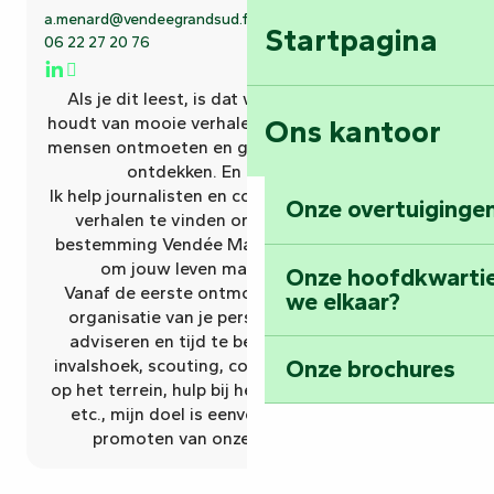
a.menard@vendeegrandsud.fr
Stuur een e-mail
Startpagina
06 22 27 20 76
Als je dit leest, is dat waarschijnlijk omdat je
Ons kantoor
houdt van mooie verhalen vertellen, inspirerende
mensen ontmoeten en gedenkwaardige plaatsen
ontdekken. En dat doe ik ook!
Ik help journalisten en content creators de beste
Onze overtuigingen
verhalen te vinden om te vertellen over de
bestemming Vendée Marais Poitevin. Mijn rol is
om jouw leven makkelijker te maken!
Onze hoofdkwarti
Vanaf de eerste ontmoeting tot de volledige
we elkaar?
organisatie van je persreis ben ik er om je te
adviseren en tijd te besparen. Redactionele
Onze brochures
invalshoek, scouting, contacten, ondersteuning
op het terrein, hulp bij het schrijven van content,
etc., mijn doel is eenvoudig: u helpen bij het
promoten van onze regio in de media.