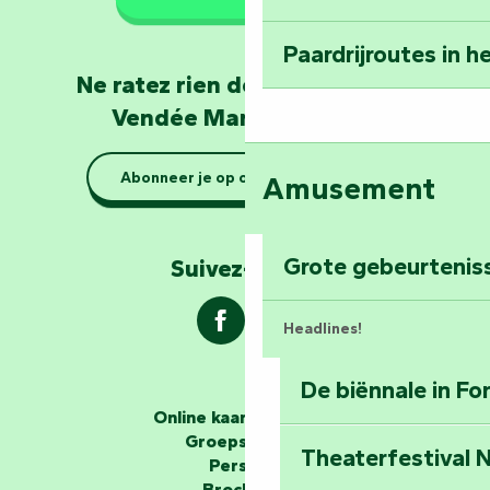
mee naar huis: Le
Paardrijroutes in 
Word dierenverzor
Ne ratez rien de l'actualité en
Mervent
Vendée Marais Poitevin
Rustig aan: boott
Abonneer je op onze nieuwsbrief
Amusement
Marais Poitevin
Verken Mill Hill
Grote gebeurtenis
Suivez-nous !
Headlines!
De biënnale in F
De verhalenvertellers
Online kaartverkoop
Groepsgebied
Theaterfestival
Ontrafel de myst
Perszaal
Middeleeuwen in 
Brochures