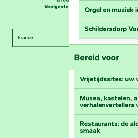
Veelgestelde vragen
Orgel en muziek 
Reis terug in de t
Schildersdorp Vo
Bekijk de bezien
France
Abdij van Maillez
Bereid voor
Pays de la Loire
Klim naar de top 
Vendée
Vrijetijdssites: uw
Al het dagboek
Musea, kastelen, abd
verhalenvertellers
Restaurants: de al
smaak