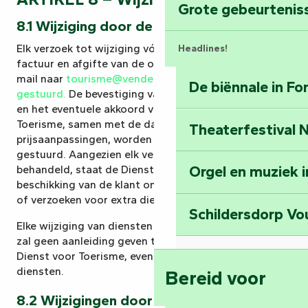
Verken Mill Hill
Grote gebeurtenis
8.1 Wijziging door de klant
Elk verzoek tot wijziging vóór ontvangst van de
Headlines!
factuur en afgifte van de omruilbonnen moet per e-
mail naar
tourisme@vendeegrandsud.fr
worden
De biënnale in F
De verhalenvertellers
gestuurd.
De bevestiging van de wijzigingsaanvraag
en het eventuele akkoord van de Dienst voor
Toerisme, samen met de daaruit voortvloeiende
Theaterfestival
Ontrafel de myst
prijsaanpassingen, worden per e-mail naar de klant
Middeleeuwen in 
gestuurd. Aangezien elk verzoek individueel wordt
Orgel en muziek 
behandeld, staat de Dienst voor Toerisme ter
beschikking van de klant om contractuele wijzigingen
Reis terug in de t
of verzoeken voor extra diensten te bestuderen.
Schildersdorp Vo
Elke wijziging van diensten ter plaatse door de klant
Bekijk de bezien
zal geen aanleiding geven tot terugbetaling door de
Abdij van Maillez
Dienst voor Toerisme, evenmin als niet-gebruikte
diensten.
Bereid voor
Klim naar de top 
8.2 Wijzigingen door het toeristenbureau