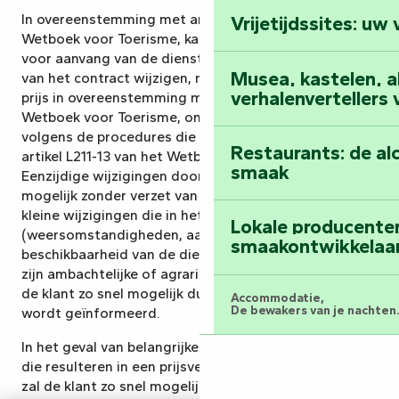
In overeenstemming met artikel L211-13 van het
Vrijetijdssites: uw
Wetboek voor Toerisme, kan het Office de Tourisme
Al het dagboek
voor aanvang van de dienst eenzijdig de bepalingen
Musea, kastelen, abd
van het contract wijzigen, met uitzondering van de
verhalenvertellers
prijs in overeenstemming met artikel L211-12 van het
Wetboek voor Toerisme, onder de voorwaarden en
volgens de procedures die worden beschreven in
Restaurants: de al
artikel L211-13 van het Wetboek voor Toerisme.
smaak
Eenzijdige wijzigingen door het toeristenbureau zijn
mogelijk zonder verzet van de klant, als het gaat om
kleine wijzigingen die in het contract zijn voorzien
Lokale producente
(weersomstandigheden, aantal deelnemers,
smaakontwikkelaa
beschikbaarheid van de dienstverlener afhankelijk van
zijn ambachtelijke of agrarische activiteit, etc.) en als
de klant zo snel mogelijk duidelijk en schriftelijk
Accommodatie,
De bewakers van je nachten.
wordt geïnformeerd.
In het geval van belangrijke wijzigingen, of wijzigingen
Hotels
die resulteren in een prijsverhoging van 8% of meer,
zal de klant zo snel mogelijk op een duidelijke en