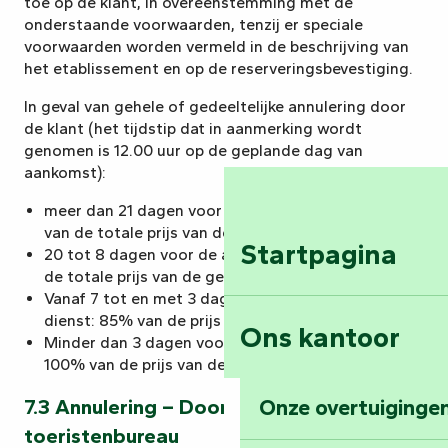
toe op de klant, in overeenstemming met de
onderstaande voorwaarden, tenzij er speciale
voorwaarden worden vermeld in de beschrijving van
het etablissement en op de reserveringsbevestiging.
In geval van gehele of gedeeltelijke annulering door
de klant (het tijdstip dat in aanmerking wordt
genomen is 12.00 uur op de geplande dag van
aankomst):
meer dan 21 dagen voor de aankomstdatum: 30%
van de totale prijs van de geboekte activiteit(en)
Startpagina
20 tot 8 dagen voor de aankomstdatum: 60% van
de totale prijs van de geboekte activiteit(en)
Vanaf 7 tot en met 3 dagen voor aanvang van de
dienst: 85% van de prijs van de dienst
Ons kantoor
Minder dan 3 dagen voor aanvang van de dienst:
100% van de prijs van de dienst
7.3 Annulering – Door het
Onze overtuigingen
toeristenbureau