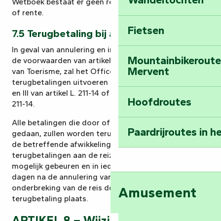
Wetboek bestaat er geen recht op schadevergoeding
Ga op ruimtereis 
of rente.
Fietsen
7.5 Terugbetaling bij annulering
In geval van annulering en in overeenstemming met
Mountainbikeroutes
de voorwaarden van artikel R221-10 van het Wetboek
Mervent
van Toerisme, zal het Office du Tourisme de
De beschermers van de nat
terugbetalingen uitvoeren die vereist zijn krachtens II
en III van artikel L. 211-14 of krachtens I van artikel L.
Hoofdroutes
Neem een stukje 
211-14.
mee naar huis: Le
Alle betalingen die door of namens de reiziger zijn
Paardrijroutes in 
gedaan, zullen worden terugbetaald, verminderd met
Word dierenverzor
de betreffende afwikkelingskosten. Deze
Mervent
terugbetalingen aan de reiziger zullen zo snel
mogelijk gebeuren en in ieder geval niet later dan 14
dagen na de annulering van het contract. Bij
Rustig aan: boott
onderbreking van de reis door de klant vindt geen
Amusement
Marais Poitevin
terugbetaling plaats.
ARTIKEL 8 – Wijziging