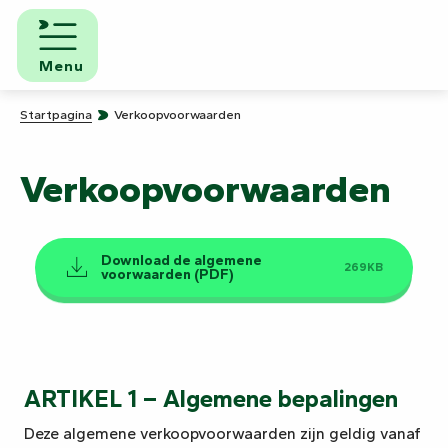
Aller
au
contenu
Menu
principal
Startpagina
Verkoopvoorwaarden
Verkoopvoorwaarden
Download de algemene
269KB
voorwaarden (PDF)
ARTIKEL 1 – Algemene bepalingen
Deze algemene verkoopvoorwaarden zijn geldig vanaf