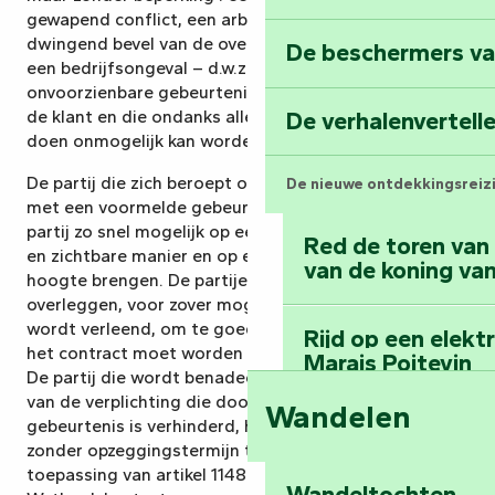
gewapend conflict, een arbeidsconflict, een
dwingend bevel van de overheid, een vervoersstoring,
De beschermers va
een bedrijfsongeval – d.w.z. het optreden van een
onvoorzienbare gebeurtenis, buiten de controle van
de klant en die ondanks alle inspanningen om dit te
De verhalenvertell
doen onmogelijk kan worden overwonnen.
De partij die zich beroept op overmacht in verband
De nieuwe ontdekkingsreiz
met een voormelde gebeurtenis moet de andere
partij zo snel mogelijk op een duidelijke, begrijpelijke
Red de toren van
en zichtbare manier en op een duurzame drager op de
van de koning van
hoogte brengen. De partijen kunnen met elkaar
overleggen, voor zover mogelijk voordat de dienst
wordt verleend, om te goeder trouw te overwegen of
Rijd op een elekt
het contract moet worden voortgezet of beëindigd.
Marais Poitevin
De partij die wordt benadeeld door de niet-nakoming
van de verplichting die door de desbetreffende
Wandelen
gebeurtenis is verhinderd, heeft het recht de dienst
Bedwing de mount
zonder opzeggingstermijn te beëindigen. In
bos van Mervent
toepassing van artikel 1148 van het Franse Burgerlijk
Wandeltochten