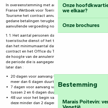
Onze hoofdkwarti
In overeenstemming met artikel L. 211-14, III van het
we elkaar?
Franse Wetboek voor Toerisme, kan het Office du
Tourisme het contract annuleren en de klant alle
gedane betalingen terugbetalen, zonder dat er een
Onze brochures
aanvullende vergoeding nodig is, als:
1. 1. Het aantal personen dat is ingeschreven voor de
toeristische dienst of het toeristische pakket is lager
dan het minimumaantal dat is aangegeven in het
contract en het Office du Tourisme stelt de klant op
de hoogte van de annulering van het contract binnen
de periode die is aangegeven in het contract, en niet
later dan :
20 dagen voor aanvang van de dienst als deze
meer dan 6 dagen duurt
Bestemming
7 dagen voor aanvang van de dienst als deze
tussen 2 en 6 dagen duurt
48 uur voor het begin van de dienstverlening als
Marais Poitevin: v
deze minder dan 2 dagen duurt.
Venetië