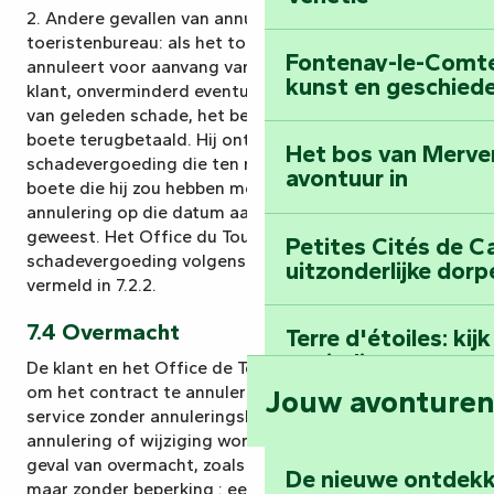
2. Andere gevallen van annulering door het
toeristenbureau: als het toeristenbureau de dienst
Fontenay-le-Comte:
annuleert voor aanvang van het evenement, krijgt de
kunst en geschiede
klant, onverminderd eventuele eisen tot vergoeding
van geleden schade, het betaalde bedrag zonder
boete terugbetaald. Hij ontvangt ook een
Het bos van Merve
schadevergoeding die ten minste gelijk is aan de
avontuur in
boete die hij zou hebben moeten betalen als de
annulering op die datum aan hem te wijten was
geweest. Het Office du Tourisme betaalt de
Petites Cités de C
schadevergoeding volgens dezelfde boetes als
uitzonderlijke dorp
vermeld in 7.2.2.
7.4 Overmacht
Terre d'étoiles: ki
oneindige
De klant en het Office de Tourisme hebben het recht
om het contract te annuleren voor de start van de
Jouw avonture
service zonder annuleringskosten te betalen als de
annulering of wijziging wordt opgelegd door een
geval van overmacht, zoals – bij wijze van voorbeeld,
De nieuwe ontdekk
maar zonder beperking : een natuurramp, een