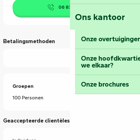
06 83 45 59
▒▒
Ons kantoor
Onze overtuigingen
Betalingsmethoden
Onze hoofdkwarti
we elkaar?
Onze brochures
Groepen
Groepen
100 Personen
Geaccepteerde clientèles