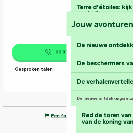
Terre d'étoiles: ki
oneindige
Jouw avonture
De nieuwe ontdekk
06 83 45 59
▒▒
De beschermers va
Gesproken talen
Gesproken talen
De verhalenvertell
De nieuwe ontdekkingsreiz
Red de toren van
Een fout melden
van de koning van