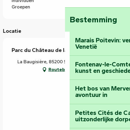
Individuen
Groepen
Bestemming
Locatie
Marais Poitevin: v
Venetië
Parc du Château de la Baugisière
La Baugisière, 85200 Saint-Michel-le-Cloucq
Fontenay-le-Comte:
kunst en geschiede
Routebeschrijving
Het bos van Merve
avontuur in
Petites Cités de C
uitzonderlijke dorp