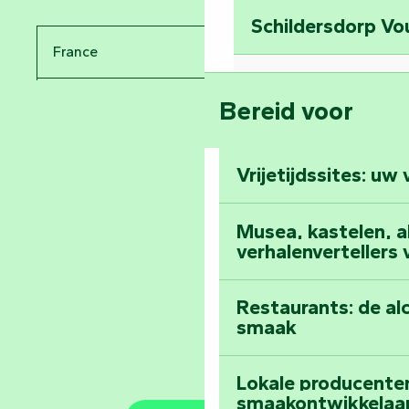
Schildersdorp Vo
Bekijk de bezien
France
Abdij van Maillez
Bereid voor
Pays de la Loire
Klim naar de top 
Vendée
Vrijetijdssites: uw
Al het dagboek
Musea, kastelen, abd
verhalenvertellers
Restaurants: de al
smaak
Lokale producente
smaakontwikkelaa