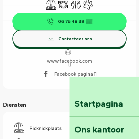
Picknickplaats
Restaurant
Toiletten
Dieren toegelaten
06 75 48 39
▒▒
Contacteer ons
www.facebook.com
Facebook pagina
Startpagina
Diensten
Ons kantoor
Picknickplaats