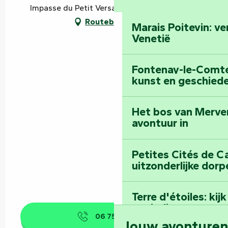
Impasse du Petit Versailles, 85420 Maillezais
Routebeschrijving
Marais Poitevin: v
Venetië
Fontenay-le-Comte:
kunst en geschiede
Het bos van Merve
avontuur in
Petites Cités de C
uitzonderlijke dorp
Terre d'étoiles: ki
oneindige
06 75 48 39
▒▒
Jouw avonture