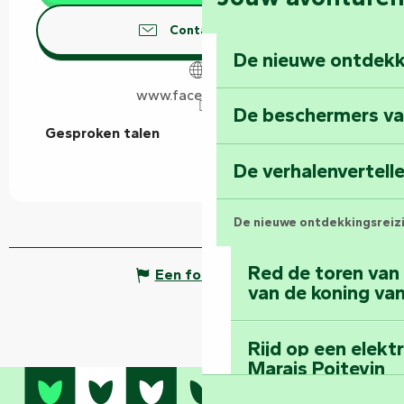
Contacteer ons
De nieuwe ontdekk
www.facebook.com
De beschermers va
Gesproken talen
Gesproken talen
De verhalenvertell
De nieuwe ontdekkingsreiz
Red de toren van
Een fout melden
van de koning van
Rijd op een elekt
Marais Poitevin