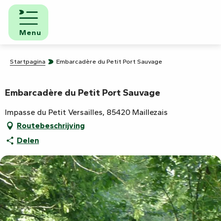
Aller
au
contenu
Menu
principal
Startpagina
Embarcadère du Petit Port Sauvage
Embarcadère du Petit Port Sauvage
Impasse du Petit Versailles, 85420 Maillezais
Routebeschrijving
Delen