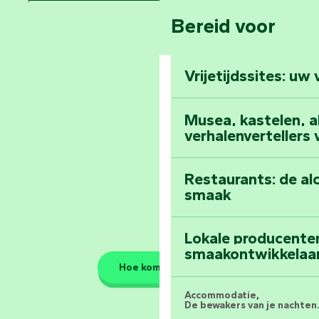
Bereid voor
Pays de la Loire
Klim naar de top 
Vendée
Vrijetijdssites: uw
Al het dagboek
Musea, kastelen, abd
verhalenvertellers
Restaurants: de al
smaak
Lokale producente
smaakontwikkelaa
Hoe kom ik daar?
Accommodatie,
De bewakers van je nachten.