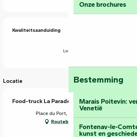
Onze brochures
Dienstverlening
Kwaliteitsaanduiding
Kwaliteitsaanduiding
Logis
Bestemming
Locatie
Marais Poitevin: v
Food-truck La Parade des Douceurs
Venetië
Place du Port, 85420 Damvix
Routebeschrijving
Fontenay-le-Comte:
kunst en geschiede