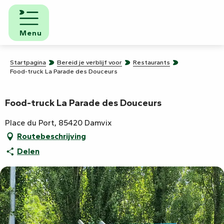
Aller
au
contenu
Menu
principal
Startpagina
Bereid je verblijf voor
Restaurants
Food-truck La Parade des Douceurs
Food-truck La Parade des Douceurs
Place du Port, 85420 Damvix
Routebeschrijving
Delen