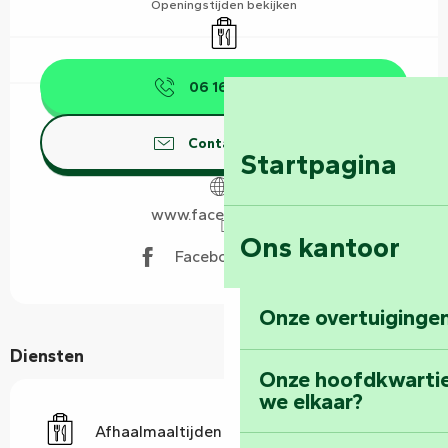
Openingstijden bekijken
Afhaalmaaltijden
06 16 51 08
▒▒
Contacteer ons
Startpagina
www.facebook.com
Ons kantoor
Facebook pagina
Onze overtuigingen
Diensten
Onze hoofdkwarti
we elkaar?
Afhaalmaaltijden