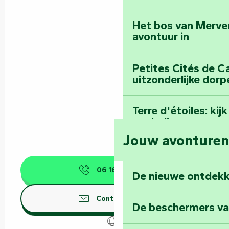
Het bos van Merve
avontuur in
Petites Cités de C
uitzonderlijke dorp
Terre d'étoiles: ki
oneindige
Jouw avonture
06 16 51 08
▒▒
De nieuwe ontdekk
Contacteer ons
De beschermers va