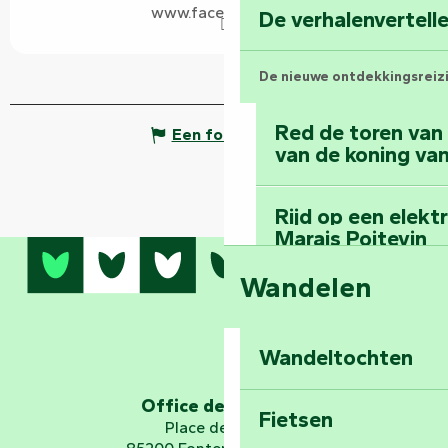
www.facebook.com
De verhalenvertell
De nieuwe ontdekkingsreiz
Red de toren van
Een fout melden
van de koning van
Rijd op een elekt
Marais Poitevin
Wandelen
Bedwing de mount
bos van Mervent
Wandeltochten
Ga op ruimtereis 
Office de tourisme
Fietsen
Place de Verdun