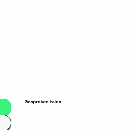
Gesproken talen
Gesproken talen