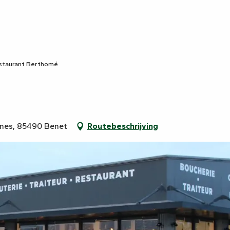
staurant Berthomé
nnes, 85490 Benet
Routebeschrijving