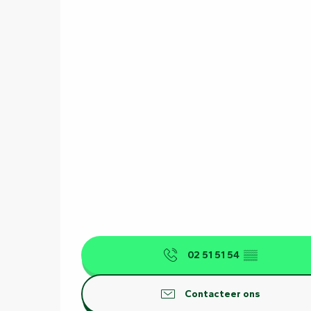
02 51 51 54
▒▒
Contacteer ons