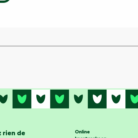
 rien de
Online