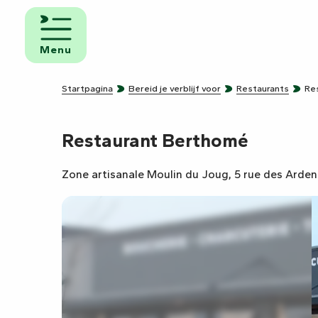
Aller
au
n
Logies en
contenu
ontbijt
Menu
principal
Campings
Startpagina
Bereid je verblijf voor
Restaurants
Re
e
Campers
Restaurant Berthomé
Zone artisanale Moulin du Joug, 5 rue des Arde