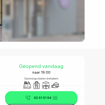
Openingstijden en contact
Geopend vandaag
naar 19:00
Openingstijden bekijken
Banket
Afhaalmaaltijden
Terras
Traiteur
02 51 51 54
▒▒