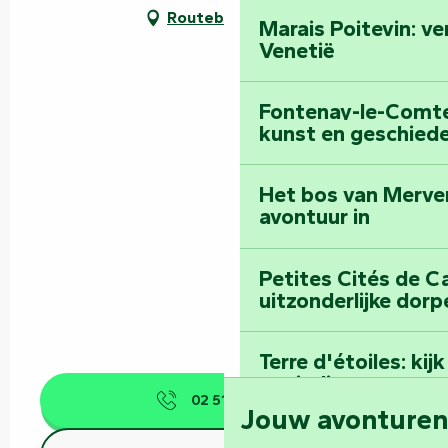
Routebeschrijving
Marais Poitevin: v
Venetië
Fontenay-le-Comte:
kunst en geschiede
Het bos van Merve
avontuur in
Petites Cités de C
uitzonderlijke dorp
Terre d'étoiles: ki
oneindige
02 51 87 10
▒▒
Jouw avonture