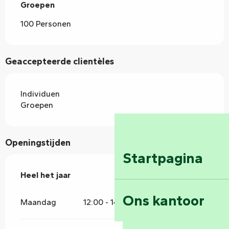
Groepen
Groepen
100 Personen
Geaccepteerde clientèles
Individuen
Groepen
Openingstijden
Startpagina
Heel het jaar
Heel het jaar
Ons kantoor
Maandag
12:00 - 14:00
19:00 - 21:00