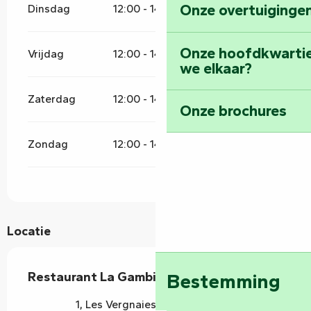
Onze overtuigingen
Dinsdag
12:00 - 14:00
19:00 - 21:00
Onze hoofdkwarti
Vrijdag
12:00 - 14:00
19:00 - 21:00
we elkaar?
Zaterdag
12:00 - 14:00
19:00 - 21:00
Onze brochures
Zondag
12:00 - 14:00
19:00 - 21:00
Locatie
Restaurant La Gambille
Bestemming
1, Les Vergnaies, 85420 Damvix