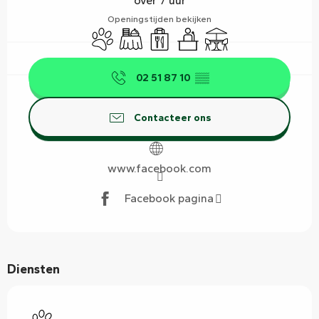
over 7 uur
Openingstijden bekijken
Dieren toegelaten
Banket
Afhaalmaaltijden
Seminars
Terras
02 51 87 10
▒▒
Contacteer ons
www.facebook.com
Facebook pagina
Diensten