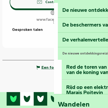
Contacteer ons
De nieuwe ontdekk
www.facebook.com
De beschermers va
Gesproken talen
Gesproken talen
De verhalenvertell
De nieuwe ontdekkingsreiz
Red de toren van
Een fout melden
van de koning van
Rijd op een elekt
Marais Poitevin
Wandelen
Bedwing de mount