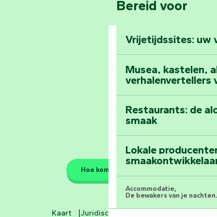
Bereid voor
Pays de la Loire
Klim naar de top 
Vendée
Vrijetijdssites: uw
Al het dagboek
Musea, kastelen, abd
verhalenvertellers
Restaurants: de al
smaak
Lokale producente
smaakontwikkelaa
Hoe kom ik daar?
Accommodatie,
De bewakers van je nachten.
Kaart
Juridische informatie