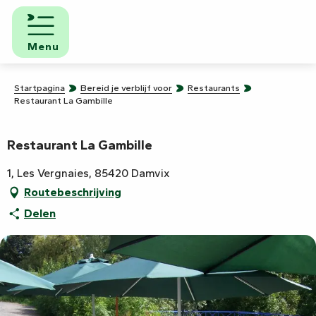
Aller
au
contenu
Menu
principal
Startpagina
Bereid je verblijf voor
Restaurants
Restaurant La Gambille
Restaurant La Gambille
1, Les Vergnaies, 85420 Damvix
Routebeschrijving
Delen