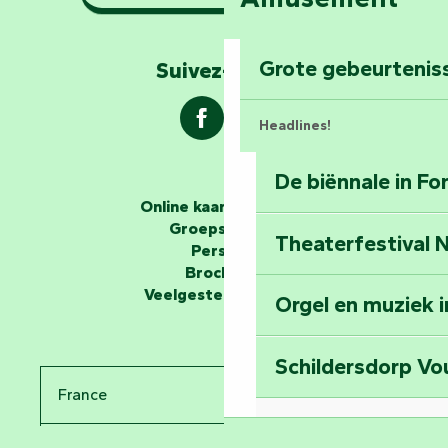
Marais Poitevin
Verken Mill Hill
Grote gebeurtenis
Suivez-nous !
Headlines!
De biënnale in F
De verhalenvertellers
Online kaartverkoop
Groepsgebied
Theaterfestival
Ontrafel de myst
Perszaal
Middeleeuwen in 
Brochures
Veelgestelde vragen
Orgel en muziek 
Reis terug in de t
Schildersdorp Vo
Bekijk de bezien
France
Abdij van Maillez