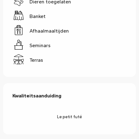
Dieren toegelaten
Banket
Afhaalmaaltijden
Seminars
Terras
Dienstverlening
Kwaliteitsaanduiding
Kwaliteitsaanduiding
Le petit futé