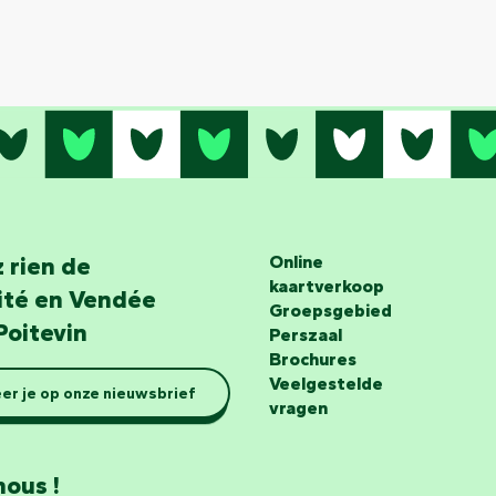
 rien de
Online
kaartverkoop
lité en Vendée
Groepsgebied
Poitevin
Perszaal
Brochures
Veelgestelde
er je op onze nieuwsbrief
vragen
nous !