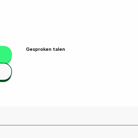
Gesproken talen
Gesproken talen