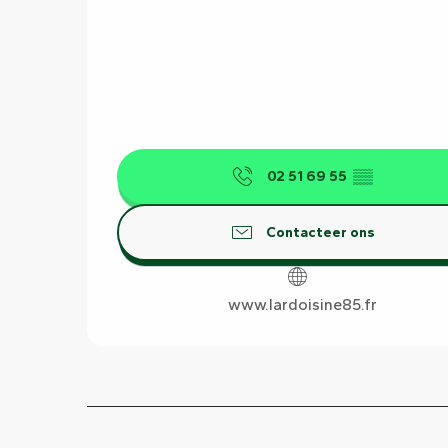
02 51 69 55
▒▒
Contacteer ons
www.lardoisine85.fr