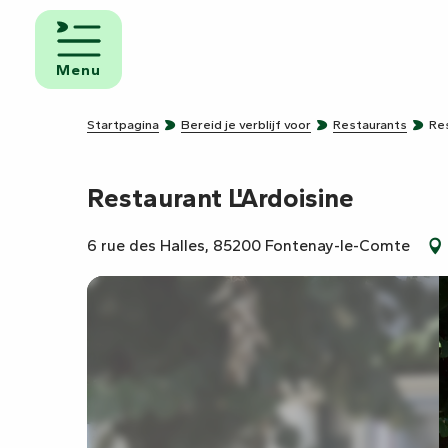
Aller
au
n
Logies en
contenu
ontbijt
Menu
principal
Campings
Startpagina
Bereid je verblijf voor
Restaurants
Res
e
Campers
Restaurant L'Ardoisine
6 rue des Halles, 85200 Fontenay-le-Comte