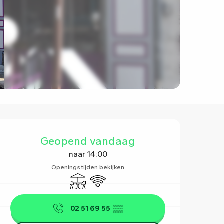
Openingstijden en contact
Geopend vandaag
naar 14:00
Openingstijden bekijken
Terras
Wifi
02 51 69 55
▒▒