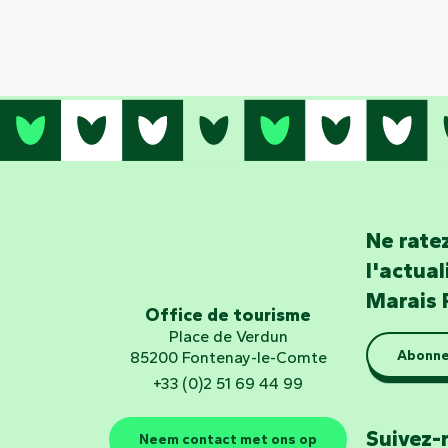
Ne ratez
l'actua
Marais 
Office de tourisme
Place de Verdun
Abonne
85200 Fontenay-le-Comte
+33 (0)2 51 69 44 99
Suivez-
Neem contact met ons op