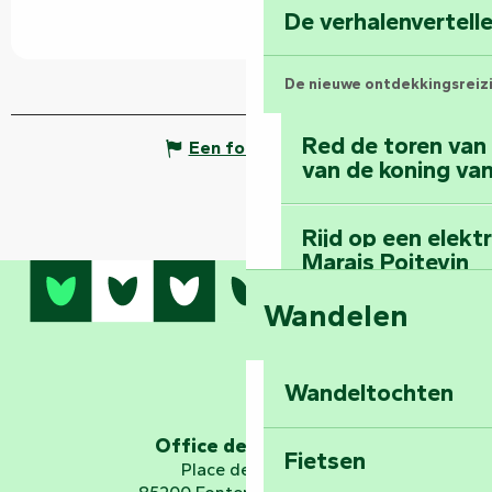
De verhalenvertell
De nieuwe ontdekkingsreiz
Red de toren van
Een fout melden
van de koning van
Rijd op een elekt
Marais Poitevin
Wandelen
Bedwing de mount
bos van Mervent
Wandeltochten
Ga op ruimtereis 
Office de tourisme
Fietsen
Place de Verdun