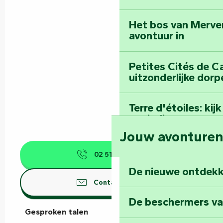
Het bos van Merve
avontuur in
Petites Cités de C
uitzonderlijke dorp
Terre d'étoiles: ki
oneindige
Jouw avonture
02 51 52 99
▒▒
De nieuwe ontdekk
Contacteer ons
De beschermers va
Gesproken talen
Gesproken talen