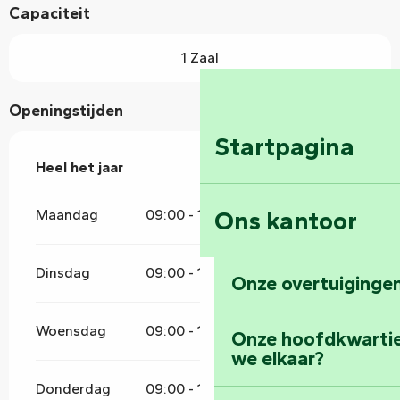
Capaciteit
1 Zaal
Openingstijden
Startpagina
Heel het jaar
Heel het jaar
Ons kantoor
Maandag
09:00 - 15:00
Dinsdag
09:00 - 15:00
Onze overtuigingen
Woensdag
09:00 - 15:00
Onze hoofdkwarti
we elkaar?
Donderdag
09:00 - 15:00