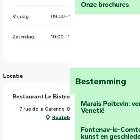
Onze brochures
Vrijdag
09:00 - 15:00
Zaterdag
10:00 - 15:00
Locatie
Bestemming
Restaurant Le Bistrot du Marché
Marais Poitevin: v
7 rue de la Garenne, 85120 La Châtaigneraie
Venetië
Routebeschrijving
Fontenay-le-Comte:
kunst en geschiede