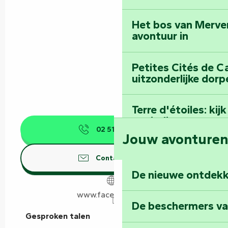
Het bos van Merve
avontuur in
Petites Cités de C
uitzonderlijke dorp
Terre d'étoiles: ki
oneindige
02 51 69 34
▒▒
Jouw avonture
Contacteer ons
De nieuwe ontdekk
www.facebook.com
De beschermers va
Gesproken talen
Gesproken talen