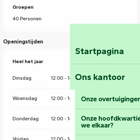
Groepen
Groepen
40 Personen
Openingstijden
Startpagina
Heel het jaar
Heel het jaar
Ons kantoor
Dinsdag
12:00 - 14:00
Onze overtuigingen
Woensdag
12:00 - 14:00
Onze hoofdkwarti
Donderdag
12:00 - 14:00
we elkaar?
Vrijdag
12:00 - 14:00
19:30 - 21:30