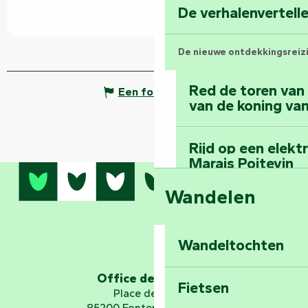
De verhalenvertell
De nieuwe ontdekkingsreiz
Red de toren van
Een fout melden
van de koning van
Rijd op een elekt
Marais Poitevin
Wandelen
Bedwing de mount
bos van Mervent
Wandeltochten
Ga op ruimtereis 
Office de tourisme
Fietsen
Place de Verdun
85200 Fontenay-le-Comte