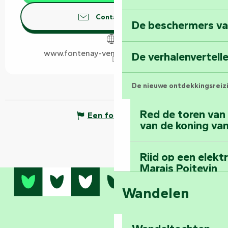
Contacteer ons
De beschermers va
www.fontenay-vendee-tourisme.com
De verhalenvertell
De nieuwe ontdekkingsreiz
Red de toren van
Een fout melden
van de koning van
Rijd op een elekt
Marais Poitevin
Wandelen
Bedwing de mount
bos van Mervent