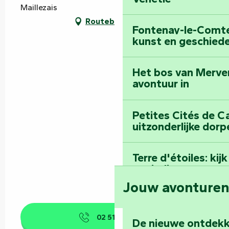
Maillezais
Routebeschrijving
Fontenay-le-Comte:
kunst en geschiede
Het bos van Merve
avontuur in
Petites Cités de C
uitzonderlijke dorp
Terre d'étoiles: ki
oneindige
Jouw avonture
02 51 69 44
▒▒
De nieuwe ontdekk