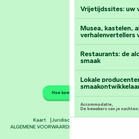
Vendée
Vrijetijdssites: uw
Al het dagboek
Musea, kastelen, abd
verhalenvertellers
Restaurants: de al
smaak
Lokale producente
smaakontwikkelaa
Hoe kom ik daar?
Accommodatie,
De bewakers van je nachten.
Kaart
Juridische informatie
Hotels
ALGEMENE VOORWAARDEN
Cookie-instellingen