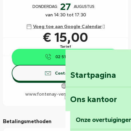
27
DONDERDAG
AUGUSTUS
van 14:30 tot 17:30
Voeg toe aan Google Calendar
€ 15,00
Tarief
02 51 69 44
▒▒
Startpagina
Contacteer ons
www.fontenay-vendee-tourisme.com
Ons kantoor
Onze overtuigingen
Betalingsmethoden