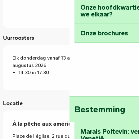
Onze hoofdkwarti
we elkaar?
Onze brochures
Uurroosters
Elk donderdag vanaf 13 augustus 2026 tot 27
augustus 2026
14:30 in 17:30
Locatie
Bestemming
À la pêche aux américaines
Marais Poitevin: v
Place de l'église, 2 rue du Champ de Foire, 85420
Venetië