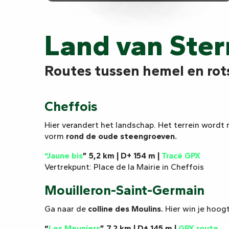
Land van Ster
Routes tussen hemel en rot
Cheffois
Hier verandert het landschap. Het terrein wordt m
vorm
rond de oude steengroeven.
“Jaune bis
” 5,2 km | D+ 154 m |
Tracé GPX
Vertrekpunt: Place de la Mairie in Cheffois
Mouilleron-Saint-Germain
Ga naar de
colline des Moulins.
Hier win je hoog
“
Les Meuniers
” 7,2 km | D+ 145 m |
GPX route