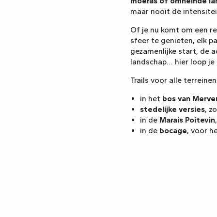
moeras of omheinde l
maar nooit de intensitei
Of je nu komt om een r
sfeer te genieten, elk p
gezamenlijke start, de 
landschap… hier loop je 
Trails voor alle terreinen
in het
bos van Merve
stedelijke versies
, z
in de
Marais Poitevin
in de
bocage
, voor h