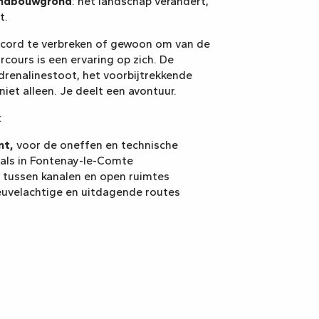
andbouwgrond
: het landschap verandert,
t.
ecord te verbreken of gewoon om van de
arcours is een ervaring op zich. De
adrenalinestoot, het voorbijtrekkende
niet alleen. Je deelt een avontuur.
:
nt,
voor de oneffen en technische
oals in Fontenay-le-Comte
, tussen kanalen en open ruimtes
euvelachtige en uitdagende routes