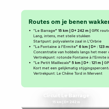
Routes om je benen wakke
“
Le Barrage
” 15 km | D+ 242 m |
GPX rout
Lang, intens, met steile stukken
Startpunt: polyvalente zaal in L’Orbrie
“
La Fontaine à l’Ermite
” 6 km | D+ : 123 m
Concentratie van hobbels langs het meer 
Vertrekpunt: rotonde Fontaine à l’Ermite i
“
Le Petit Maillezais
” 5 km | D+ : 121 m |
GP
Kort met een gelijkmatig stijgingspercenta
Vertrekpunt: Le Chêne Tord in Mervent
Circuit Le Barrage
15 km | D+ 242 m