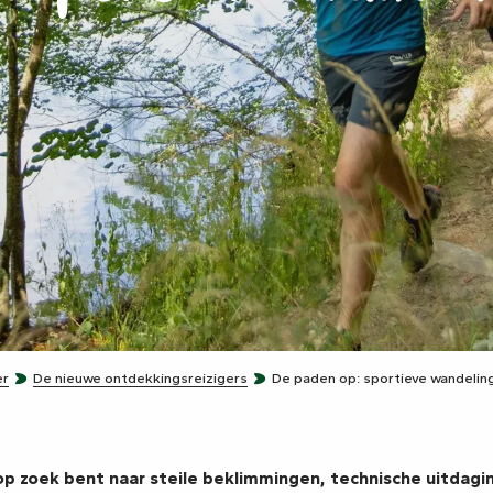
er
De nieuwe ontdekkingsreizigers
De paden op: sportieve wandeling
 op zoek bent naar
steile beklimmingen
,
technische
uitdagin