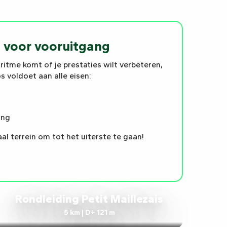
n voor vooruitgang
 ritme komt of je prestaties wilt verbeteren,
 voldoet aan alle eisen:
ing
aal terrein om tot het uiterste te gaan!
Rondleiding Petit Maillezais
5 km | D+ 121 m