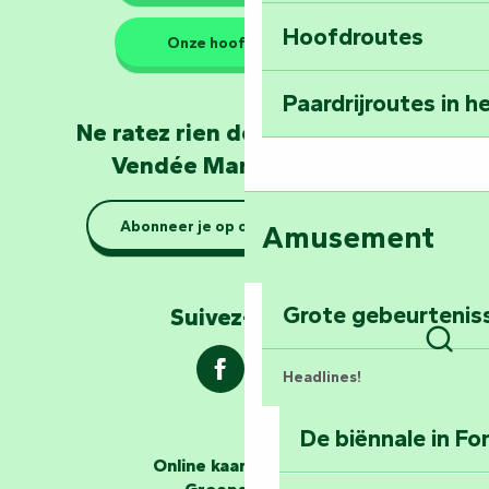
Hoofdroutes
Neem een stukje 
Onze hoofdkantoren
mee naar huis: Le
Paardrijroutes in 
Word dierenverzor
Ne ratez rien de l'actualité en
Mervent
Vendée Marais Poitevin
Rustig aan: boott
Abonneer je op onze nieuwsbrief
Amusement
Marais Poitevin
Verken Mill Hill
Grote gebeurtenis
Suivez-nous !
Zoek
Headlines!
De biënnale in F
De verhalenvertellers
Online kaartverkoop