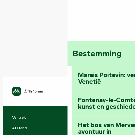
Bestemming
Marais Poitevin: v
Venetië
1h 15min
Uitdagend
Fontenay-le-Comte:
kunst en geschiede
Vertrek
Mervent
Praktische informatie
Het bos van Merve
Afstand
10.2 km
avontuur in