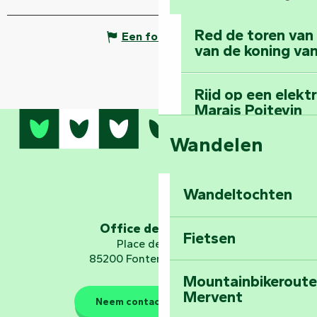
Red de toren van
Een fout melden
van de koning van
Rijd op een elekt
Marais Poitevin
Wandelen
Bedwing de mount
bos van Mervent
Wandeltochten
Ga op ruimtereis 
Office de tourisme
Fietsen
Place de Verdun
85200 Fontenay-le-Comte
Mountainbikeroutes
Mervent
De beschermers van de nat
Neem contact met ons op