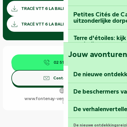
Documentatie
TRACÉ VTT 6 LA BALIGNUE GPX
Petites Cités de C
Met GP
uitzonderlijke dorp
TRACÉ VTT 6 LA BALIGNUE KML
Terre d'étoiles: ki
oneindige
Openingstijden en contactgegevens
Jouw avonture
02 51 69 44
▒▒
De nieuwe ontdekk
Contacteer ons
De beschermers va
www.fontenay-vendee-tourisme.com
De verhalenvertell
De nieuwe ontdekkingsreiz